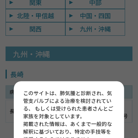
関東
中部
北陸・甲信越
中国・四国
関西
九州・沖縄
九州・沖縄
長崎
病 院 名
住 所
このサイトは、肺気腫と診断され、気
管支バルブによる治療を検討されてい
〒852-8501
る、 もしくは受けられた患者さんとご
長崎大学病院
長崎県長崎市坂本１丁目７番１号
家族を対象としています。
掲載された情報は、あくまで一般的な
解釈に基づいており、特定の手技等を