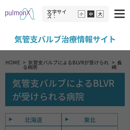
文字サイ
大
中
小
ズ：
気管支バルブ治療情報サイト
HOME
気管支バルブによるBLVRが受けられ
長
る病院
崎
気管支バルブによるBLVR
が受けられる病院
北海道
東北