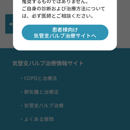
推奨するものではありません。
ご自身の診断および治療方法について
前のコンテンツ
は、必ず医師とご相談ください。
よくある質問
患者様向け
気管支バルブ治療サイトへ
気管支バルブ治療情報サイト
COPDと治療法
肺気腫と治療法
気管支バルブ治療
よくある質問